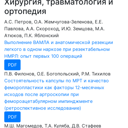
Хирургия, травматология и
ортопедия
А.С. Петров, О.А. Жемчугова-Зеленова, Е.Е.
Павлова, А.А. Скороход, И.Ю. Земцова, М.А.
Атюков, П.К. Яблонский
Выполнение ВАМЛА и анатомической резекции
легкого в одном наркозе при резектабельном
НМРЛ: опыт первых 100 операций
PDF
П.В. Филонов, О.Е. Богопольский, Р.М. Тихилов
Состоятельность капсулы по МРТ и качество
феморопластики как факторы 12-месячных
исходов после артроскопии при
фемороацетабулярном импинджменте
(ретроспективное исследование)
PDF
М.Ш. Магомедов, Т.А. Куляба, Д.В. Стафеев