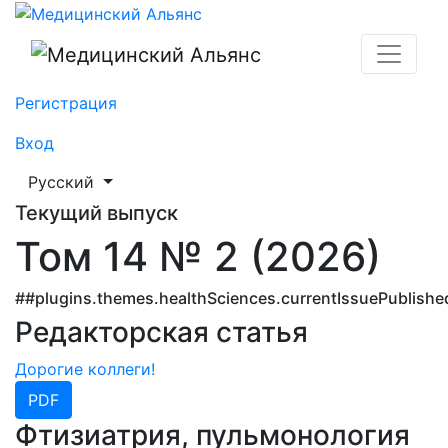
Медицинский Альянс
Регистрация
Вход
##plugins.themes.healthSciences.language.toggle##
Русский
Текущий выпуск
Том 14 № 2 (2026)
##plugins.themes.healthSciences.currentIssuePublish
Редакторская статья
Дорогие коллеги!
PDF
Фтизиатрия, пульмонология