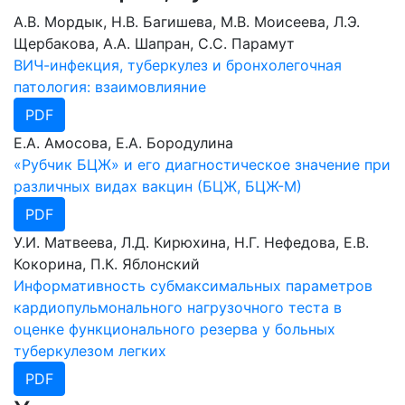
А.В. Мордык, Н.В. Багишева, М.В. Моисеева, Л.Э.
Щербакова, А.А. Шапран, С.С. Парамут
ВИЧ-инфекция, туберкулез и бронхолегочная
патология: взаимовлияние
PDF
Е.А. Амосова, Е.А. Бородулина
«Рубчик БЦЖ» и его диагностическое значение при
различных видах вакцин (БЦЖ, БЦЖ-М)
PDF
У.И. Матвеева, Л.Д. Кирюхина, Н.Г. Нефедова, Е.В.
Кокорина, П.К. Яблонский
Информативность субмаксимальных параметров
кардиопульмонального нагрузочного теста в
оценке функционального резерва у больных
туберкулезом легких
PDF