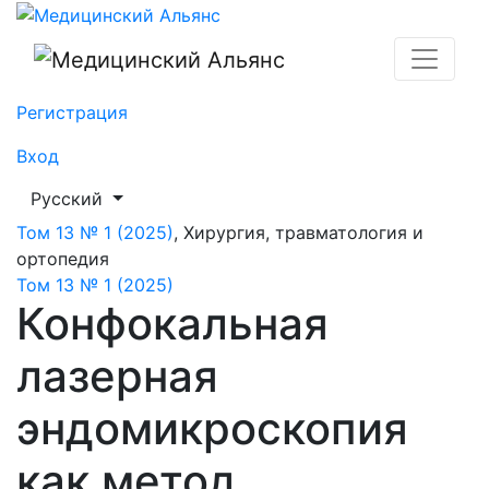
Конфокальная лазерная эндомикроскопия как метод 
Регистрация
Вход
##plugins.themes.healthSciences.language.toggle##
Русский
Том 13 № 1 (2025)
,
Хирургия, травматология и
ортопедия
Том 13 № 1 (2025)
Конфокальная
лазерная
эндомикроскопия
как метод