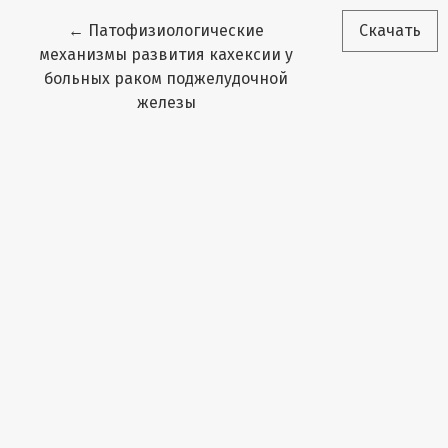
Вернуться к Подробностям о статье
←
Патофизиологические
Скачать
механизмы развития кахексии у
больных раком поджелудочной
железы