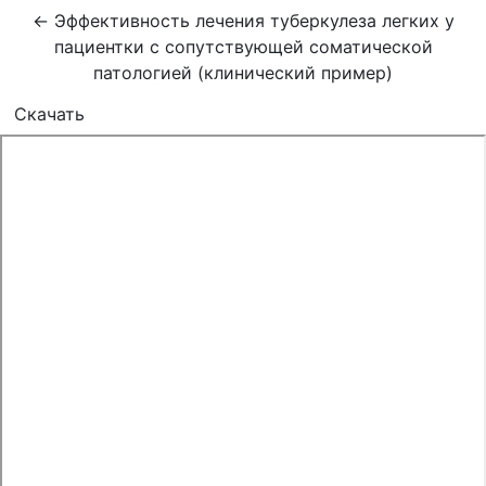
Вернуться к Подробностям о статье
←
Эффективность лечения туберкулеза легких у
пациентки с сопутствующей соматической
патологией (клинический пример)
Скачать