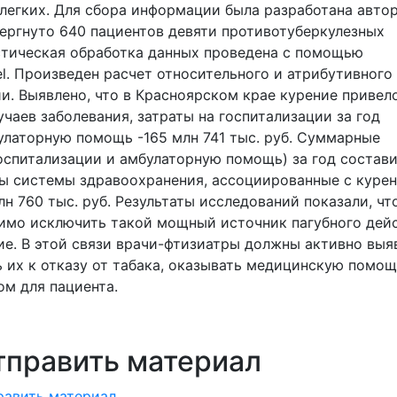
легких. Для сбора информации была разработана авто
ергнуто 640 пациентов девяти противотуберкулезных
стическая обработка данных проведена с помощью
l. Произведен расчет относительного и атрибутивного
и. Выявлено, что в Красноярском крае курение привел
учаев заболевания, затраты на госпитализации за год
булаторную помощь -165 млн 741 тыс. руб. Суммарные
оспитализации и амбулаторную помощь) за год состав
ты системы здравоохранения, ассоциированные с куре
лн 760 тыс. руб. Результаты исследований показали, чт
димо исключить такой мощный источник пагубного дей
ние. В этой связи врачи-фтизиатры должны активно выя
 их к отказу от табака, оказывать медицинскую помощ
м для пациента.
тправить материал
равить материал