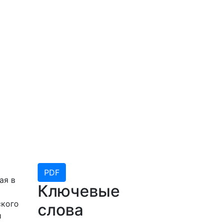
PDF
ая в
Ключевые
ского
слова
и