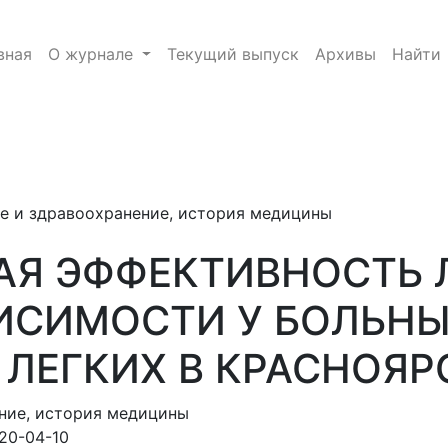
ЕНИЯ ТАБАЧНОЙ ЗАВИСИМОСТИ У БОЛЬНЫХ ТУБЕРКУ
вная
О журнале
Текущий выпуск
Архивы
Найти
e.toggle##
е и здравоохранение, история медицины
Я ЭФФЕКТИВНОСТЬ 
ИСИМОСТИ У БОЛЬН
 ЛЕГКИХ В КРАСНОЯР
ние, история медицины
20-04-10