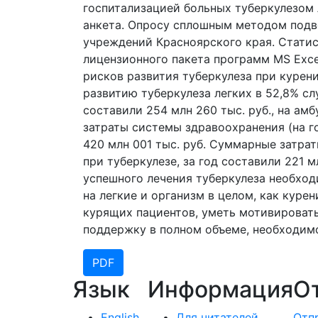
госпитализацией больных туберкулезом 
анкета. Опросу сплошным методом подв
учреждений Красноярского края. Стати
лицензионного пакета программ MS Exce
рисков развития туберкулеза при курени
развитию туберкулеза легких в 52,8% сл
составили 254 млн 260 тыс. руб., на ам
затраты системы здравоохранения (на г
420 млн 001 тыс. руб. Суммарные затра
при туберкулезе, за год составили 221 м
успешного лечения туберкулеза необхо
на легкие и организм в целом, как куре
курящих пациентов, уметь мотивировать
поддержку в полном объеме, необходимо
PDF
Язык
Информация
О
English
Для читателей
Отп