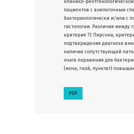
клинико-рентгенологической 
пациентов с внелегочным с
бактериологически и/или с 
гистологии. Различия между 
критерия ?2 Пирсона, критери
подтверждения диагноза внел
наличие сопутствующей патоло
очага поражения для бактери
(моча, гной, пунктат) повыш
PDF