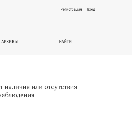
Регистрация
Вход
тверждения диагноза у детей за 15-летний период набл
АРХИВЫ
НАЙТИ
т наличия или отсутствия
 наблюдения