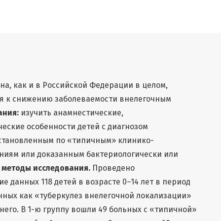
на, как и в Российской Федерации в целом,
ия к снижению заболеваемости внелегочным
ания:
изучить анамнестические,
еские особенности детей с диагнозом
установленным по «типичным» клинико-
ниям или доказанным бактериологически или
 методы исследования.
Проведено
 данных 118 детей в возрасте 0–14 лет в период
ванных как «туберкулез внелегочной локализации»
него. В 1-ю группу вошли 49 больных с «типичной»