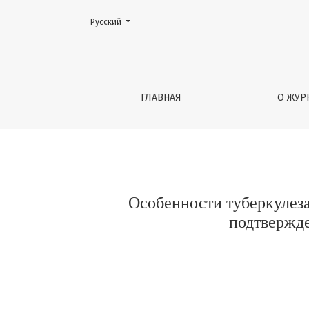
##plugins.themes.healthSciences.language.toggle##
Русский
Особенности туберкулеза внелегочных ло
ГЛАВНАЯ
О ЖУР
Особенности туберкулеза
подтвержде