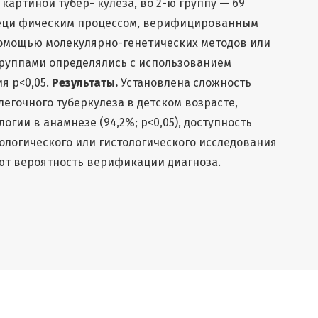
картиной тубер- кулеза, во 2-ю группу — 69
пеци фическим процессом, верифицированным
помощью молекулярно-генетических методов или
группами определялись с использованием
я p<0,05.
Результаты.
Установлена сложность
егочного туберкулеза в детском возрасте,
гии в анамнезе (94,2%; р<0,05), доступность
ологического или гистологического исследования
ают вероятность верификации диагноза.