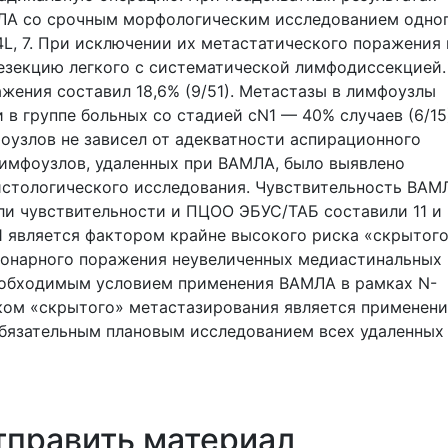
ЛА со срочным морфологическим исследованием одно
4L, 7. При исключении их метастатического поражения 
езекцию легкого с систематической лимфодиссекцией.
жения составил 18,6% (9/51). Метастазы в лимфоузлы
в группе больных со стадией cN1 — 40% случаев (6/15
оузлов не зависел от адекватности аспирационного
лимфоузлов, удаленных при ВАМЛА, было выявлено
истологического исследования. Чувствительность ВАМ
ли чувствительности и ПЦОО ЭБУС/ТАБ составили 11 и
1 является фактором крайне высокого риска «скрытог
ионарного поражения неувеличенных медиастинальных
еобходимым условием применения ВАМЛА в рамках N-
ком «скрытого» метастазирования является применени
обязательным плановым исследованием всех удаленных
тправить материал