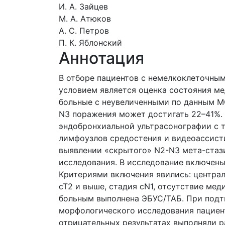
И. А. Зайцев
М. А. Атюков
А. С. Петров
П. К. Яблонский
Аннотация
В отборе пациентов с немелкоклеточным
условием является оценка состояния м
больные с неувеличенными по данным М
N3 поражения может достигать 22–41%.
эндобронхиальной ультрасонографии с 
лимфоузлов средостения и видеоассист
выявлении «скрытого» N2-N3 мета-стаз
исследования. В исследование включены
Критериями включения явились: централ
cT2 и выше, стадия cN1, отсутствие ме
больным выполнена ЭБУС/ТАБ. При подт
морфологического исследования пациен
отрицательных результатах выполняли р