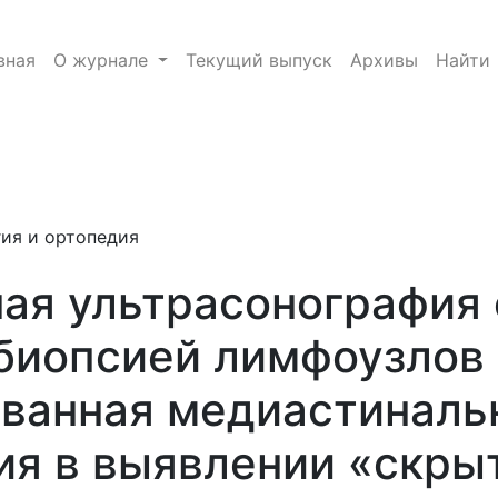
аспирационной биопсией лимфоузлов средостения и в
вная
О журнале
Текущий выпуск
Архивы
Найти
e.toggle##
гия и ортопедия
ая ультрасонография 
биопсией лимфоузлов 
ванная медиастиналь
я в выявлении «скры