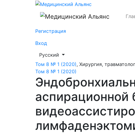
Эндобронхиальная ультрасонография с 
Гла
Регистрация
Вход
##plugins.themes.healthSciences.languag
Русский
Том 8 № 1 (2020)
,
Хирургия, травматоло
Том 8 № 1 (2020)
Эндобронхиальн
аспирационной 
видеоассистиро
лимфаденэктоми