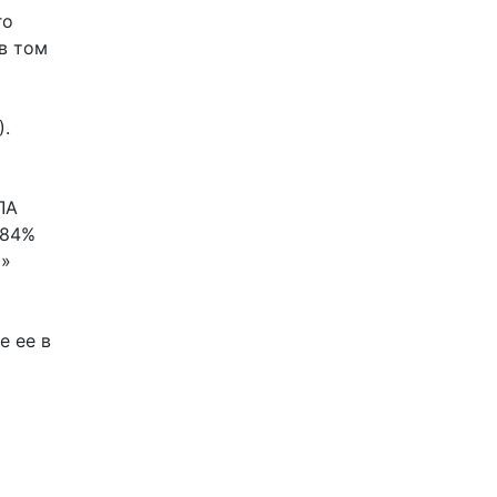
го
в том
).
ЛА
 84%
о»
е ее в