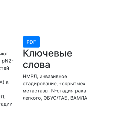
PDF
Ключевые
ляют
 pN2-
слова
стей
НМРЛ, инвазивное
А) в
стадирование, «скрытые»
метастазы, N-стадия рака
Л.
легкого, ЭБУС/ТАБ, ВАМЛА
тадии