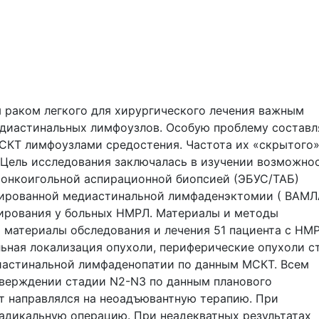
 раком легкого для хирургического лечения важным
едиастинальных лимфоузлов. Особую проблему состав
СКТ лимфоузлами средостения. Частота их «скрытого»
 Цель исследования заключалась в изучении возможно
тонкоигольной аспирационной биопсией (ЭБУС/ТАБ)
ированной медиастинальной лимфаденэктомии ( ВАМЛ
ирования у больных НМРЛ. Материалы и методы
 материалы обследования и лечения 51 пациента с НМР
ьная локализация опухоли, периферические опухоли с
диастинальной лимфаденопатии по данным МСКТ. Всем
верждении стадии N2-N3 по данным планового
т направлялся на неоадъювантную терапию. При
адикальную операцию. При неадекватных результатах