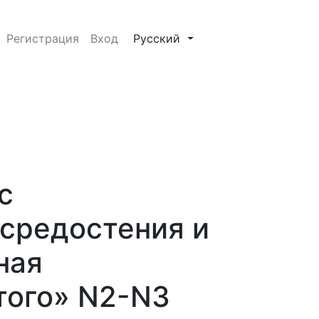
идеоассистированная медиастинальная лимфаденэктоми
##plugins.themes.healthSciences.
Регистрация
Вход
Русский
с
средостения и
ная
того» N2-N3