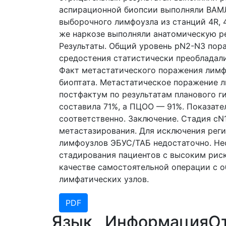
аспирационной биопсии выполняли ВАМ
выборочного лимфоузла из станций 4R, 
же наркозе выполняли анатомическую р
Результаты. Общий уровень pN2-N3 пора
средостения статистически преобладали 
Факт метастатического поражения лимф
биоптата. Метастатическое поражение 
постфактум по результатам планового г
составила 71%, а ПЦОО — 91%. Показате
соответственно. Заключение. Стадия сN
метастазирования. Для исключения рег
лимфоузлов ЭБУС/ТАБ недостаточно. Н
стадирования пациентов с высоким рис
качестве самостоятельной операции с 
лимфатических узлов.
PDF
Язык
Информация
О