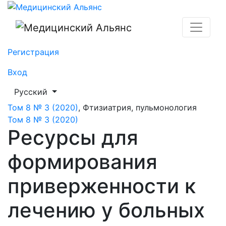
Ресурсы для формирования приверженности к лечени
Регистрация
Вход
##plugins.themes.healthSciences.language.toggle##
Русский
Том 8 № 3 (2020)
,
Фтизиатрия, пульмонология
Том 8 № 3 (2020)
Ресурсы для
формирования
приверженности к
лечению у больных