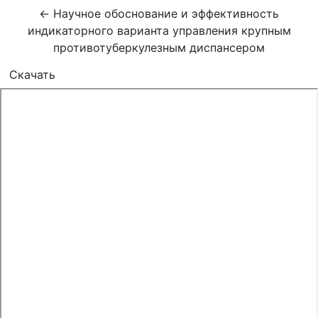
Вернуться к Подробностям о статье
←
Научное обоснование и эффективность
индикаторного варианта управления крупным
противотуберкулезным диспансером
Скачать