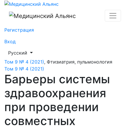
Барьеры системы здравоохранения при проведении с
Регистрация
Вход
##plugins.themes.healthSciences.language.toggle##
Русский
Том 9 № 4 (2021)
,
Фтизиатрия, пульмонология
Том 9 № 4 (2021)
Барьеры системы
здравоохранения
при проведении
совместных