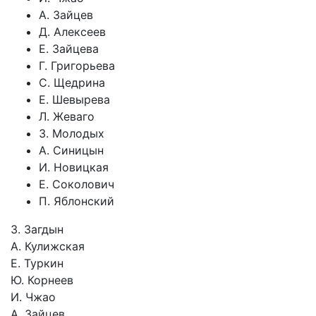
А. Зайцев
Д. Алексеев
Е. Зайцева
Г. Григорьева
С. Щедрина
Е. Шевырева
Л. Жеваго
З. Молодых
А. Синицын
И. Новицкая
Е. Соколович
П. Яблонский
З. Загдын
А. Кулижская
Е. Туркин
Ю. Корнеев
И. Чжао
А. Зайцев