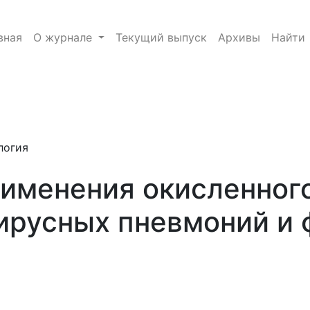
екстрана для профилактики вирусных пневмоний и фиб
вная
О журнале
Текущий выпуск
Архивы
Найти
e.toggle##
логия
именения окисленного
ирусных пневмоний и 