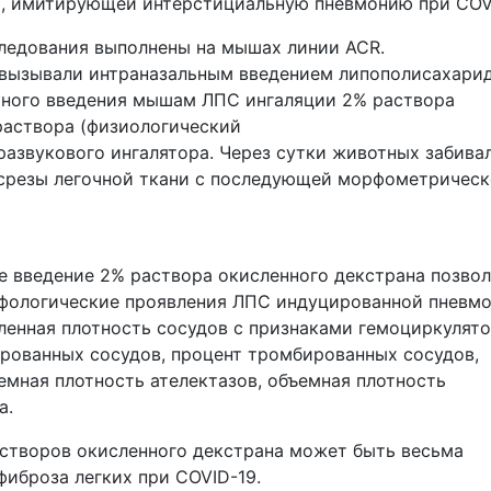
vo, имитирующей интерстициальную пневмонию при COV
ледования выполнены на мышах линии ACR.
вызывали интраназальным введением липополисахари
ального введения мышам ЛПС ингаляции 2% раствора
раствора (физиологический
азвукового ингалятора. Через сутки животных забива
 срезы легочной ткани с последующей морфометричес
е введение 2% раствора окисленного декстрана позво
орфологические проявления ЛПС индуцированной пневм
ленная плотность сосудов с признаками гемоциркулят
рованных сосудов, процент тромбированных сосудов,
емная плотность ателектазов, объемная плотность
а.
астворов окисленного декстрана может быть весьма
иброза легких при COVID-19.