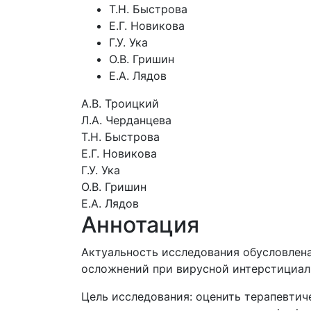
Т.Н. Быстрова
Е.Г. Новикова
Г.У. Ука
О.В. Гришин
Е.А. Лядов
А.В. Троицкий
Л.А. Черданцева
Т.Н. Быстрова
Е.Г. Новикова
Г.У. Ука
О.В. Гришин
Е.А. Лядов
Аннотация
Актуальность исследования обусловлен
осложнений при вирусной интерстициал
Цель исследования: оценить терапевти