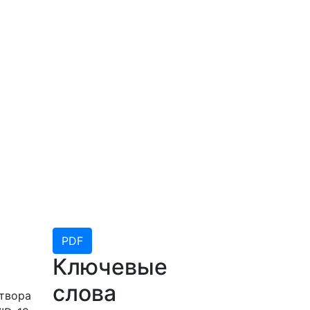
PDF
Ключевые
слова
створа