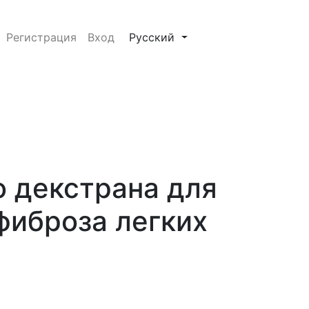
роза легких
##plugins.themes.healthSciences.
Регистрация
Вход
Русский
 декстрана для
фиброза легких