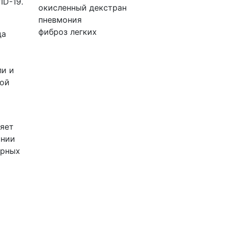
ID-19.
окисленный декстран
пневмония
фиброз легких
да
ли и
кой
ляет
онии
орных