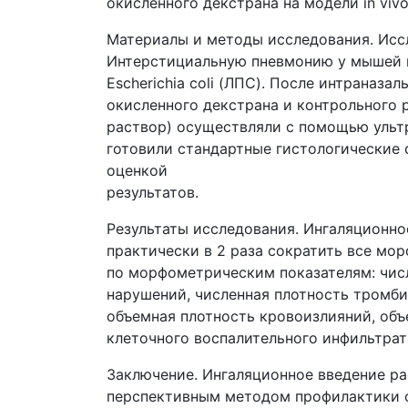
окисленного декстрана на модели in vi
Материалы и методы исследования. Исс
Интерстициальную пневмонию у мышей 
Escherichia coli (ЛПС). После интраназ
окисленного декстрана и контрольного 
раствор) осуществляли с помощью ультр
готовили стандартные гистологические
оценкой
результатов.
Результаты исследования. Ингаляционно
практически в 2 раза сократить все м
по морфометрическим показателям: чис
нарушений, численная плотность тромби
объемная плотность кровоизлияний, объ
клеточного воспалительного инфильтрат
Заключение. Ингаляционное введение р
перспективным методом профилактики ф