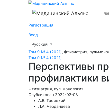
Перспективы применения окисленного д
Гла
Регистрация
Вход
##plugins.themes.healthSciences.languag
Русский
Том 9 № 4 (2021)
,
Фтизиатрия, пульмоно
Том 9 № 4 (2021)
Перспективы пр
профилактики в
Фтизиатрия, пульмонология
Опубликован 2022-02-08
А.В. Троицкий
Л.А. Черданцева