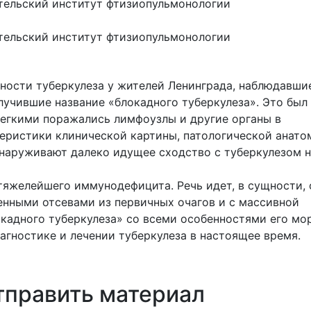
тельский институт фтизиопульмонологии
тельский институт фтизиопульмонологии
ности туберкулеза у жителей Ленинграда, наблюдавши
лучившие название «блокадного туберкулеза». Это был
легкими поражались лимфоузлы и другие органы в
еристики клинической картины, патологической анато
бнаруживают далеко идущее сходство с туберкулезом 
 тяжелейшего иммунодефицита. Речь идет, в сущности, 
енными отсевами из первичных очагов и с массивной
кадного туберкулеза» со всеми особенностями его мо
иагностике и лечении туберкулеза в настоящее время.
тправить материал