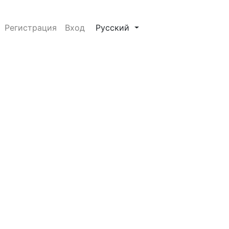
##plugins.themes.healthSciences.
Регистрация
Вход
Русский