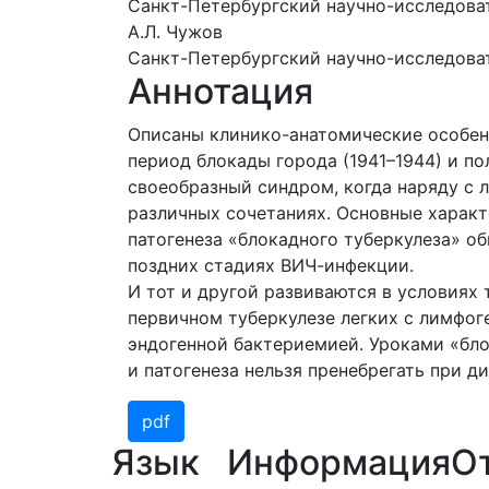
Санкт-Петербургский научно-исследова
А.Л. Чужов
Санкт-Петербургский научно-исследова
Аннотация
Описаны клинико-анатомические особен
период блокады города (1941–1944) и по
своеобразный синдром, когда наряду с 
различных сочетаниях. Основные характ
патогенеза «блокадного туберкулеза» о
поздних стадиях ВИЧ-инфекции.
И тот и другой развиваются в условиях
первичном туберкулезе легких с лимфог
эндогенной бактериемией. Уроками «бло
и патогенеза нельзя пренебрегать при д
pdf
Язык
Информация
О