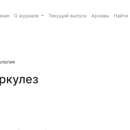
вная
О журнале
Текущий выпуск
Архивы
Найти
e.toggle##
ология
ркулез