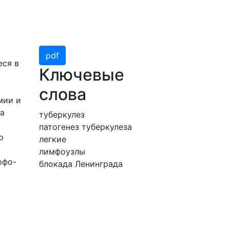
pdf
еся в
Ключевые
слова
мии и
на
туберкулез
патогенез туберкулеза
о
легкие
лимфоузлы
рфо-
блокада Ленинграда