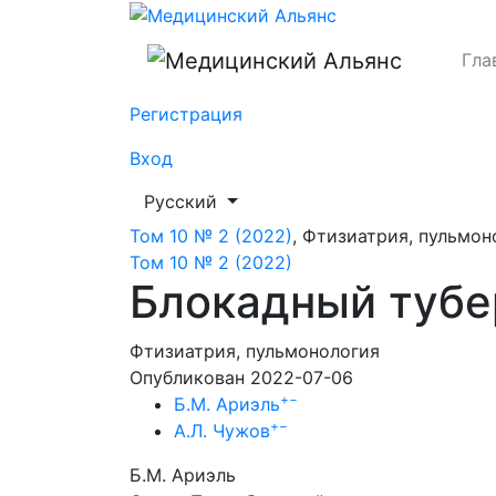
Блокадный туберкулез
Гла
Регистрация
Вход
##plugins.themes.healthSciences.languag
Русский
Том 10 № 2 (2022)
,
Фтизиатрия, пульмон
Том 10 № 2 (2022)
Блокадный тубе
Фтизиатрия, пульмонология
Опубликован 2022-07-06
+
−
Б.М. Ариэль
+
−
А.Л. Чужов
Б.М. Ариэль