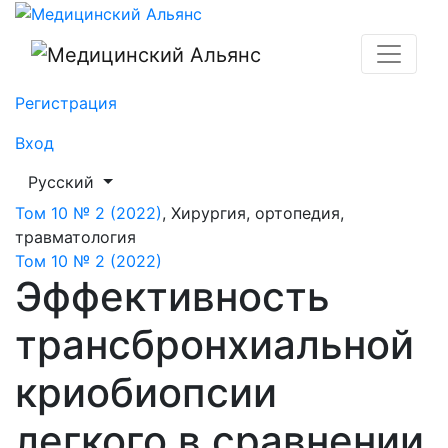
Эффективность трансбронхиальной криобиопсии легк
Регистрация
Вход
##plugins.themes.healthSciences.language.toggle##
Русский
Том 10 № 2 (2022)
,
Хирургия, ортопедия,
травматология
Том 10 № 2 (2022)
Эффективность
трансбронхиальной
криобиопсии
легкого в сравнении