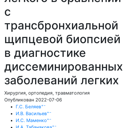
с
трансбронхиальной
щипцевой биопсией
в диагностике
диссеминированных
заболеваний легких
Хирургия, ортопедия, травматология
Опубликован 2022-07-06
+
−
Г.С. Беляев
+
−
И.В. Васильев
+
−
И.С. Маменко
+
−
И.А. Табанакова