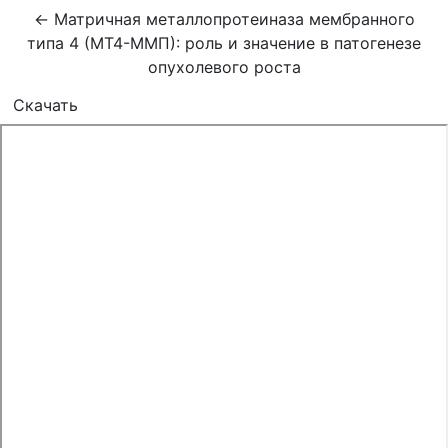
Вернуться к Подробностям о статье
←
Матричная металлопротеиназа мембранного
типа 4 (MT4-MMП): роль и значение в патогенезе
опухолевого роста
Скачать