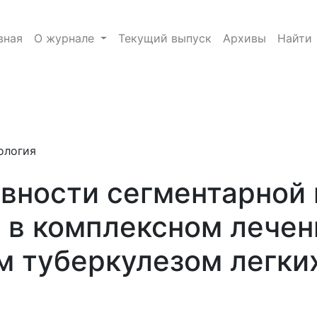
апанной бронхоблокации в комплексном лечении пацие
вная
О журнале
Текущий выпуск
Архивы
Найти
e.toggle##
ология
вности сегментарной 
 в комплексном лечен
м туберкулезом легки