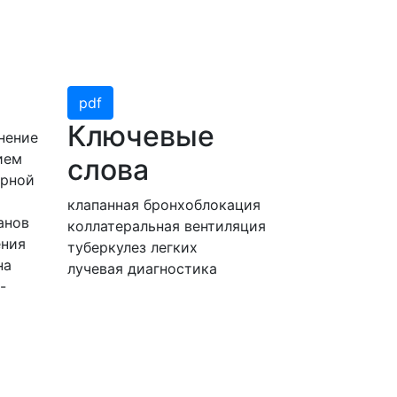
pdf
Ключевые
нение
ием
слова
арной
клапанная бронхоблокация
анов
коллатеральная вентиляция
ения
туберкулез легких
на
лучевая диагностика
-