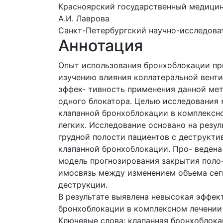
Красноярский государственный медицинс
А.И. Лаврова
Санкт-Петербургский научно-исследова
Аннотация
Опыт использования бронхоблокации пр
изучению влияния коллатеральной венти
эффек- тивность применения данной мет
одного блокатора. Целью исследования 
клапанной бронхоблокации в комплексн
легких. Исследование основано на резу
грудной полости пациентов с деструкти
клапанной бронхоблокации. Про- ведена
модель прогнозирования закрытия поло-
имосвязь между изменением объема сег
деструкции.
В результате выявлена невысокая эффек
бронхоблокации в комплексном лечении 
Ключевые слова: клапанная бронхоблокац