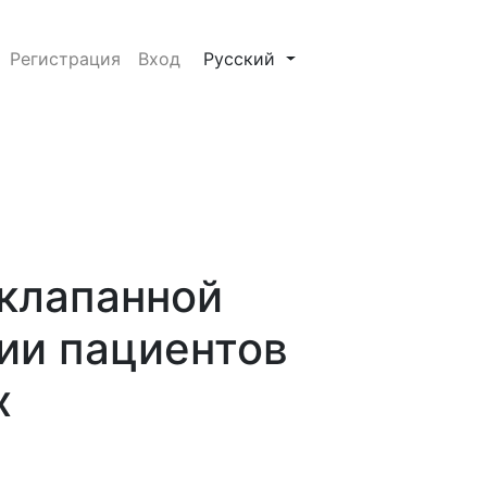
нтов с деструктивным туберкулезом легких
##plugins.themes.healthSciences.
Регистрация
Вход
Русский
клапанной
ии пациентов
х