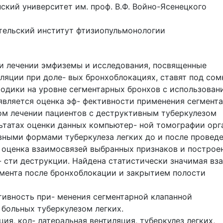
кий университет им. проф. В.Ф. Войно-Ясенецкого
тельский институт фтизиопульмонологии
и лечении эмфиземы и исследования, посвященные
ляции при доле- вых бронхоблокациях, ставят под сом
одики на уровне сегментарных бронхов с использован
является оценка эф- фективности применения сегмент
ом лечении пациентов с деструктивным туберкулезом
льтатах оценки данных компьютер- ной томографии орг
вными формами туберкулеза легких до и после провед
 оценка взаимосвязей выбранных признаков и построе
 сти деструкции. Найдена статистически значимая вза
мента после бронхоблокации и закрытием полости
тивность при- менения сегментарной клапанной
больных туберкулезом легких.
ия, кол- латеральная вентиляция, туберкулез легких,