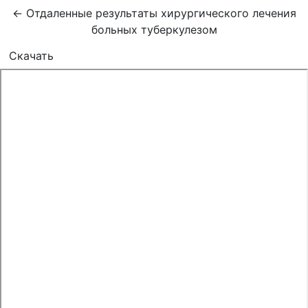
Вернуться к Подробностям о статье
←
Отдаленные результаты хирургического лечения
больных туберкулезом
Скачать