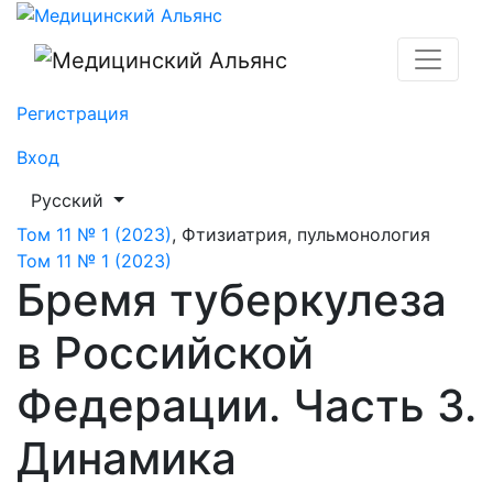
Бремя туберкулеза в Российской Федерации. Часть 
Регистрация
Вход
##plugins.themes.healthSciences.language.toggle##
Русский
Том 11 № 1 (2023)
,
Фтизиатрия, пульмонология
Том 11 № 1 (2023)
Бремя туберкулеза
в Российской
Федерации. Часть 3.
Динамика