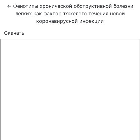
Вернуться к Подробностям о статье
←
Фенотипы хронической обструктивной болезни
легких как фактор тяжелого течения новой
коронавирусной инфекции
Скачать