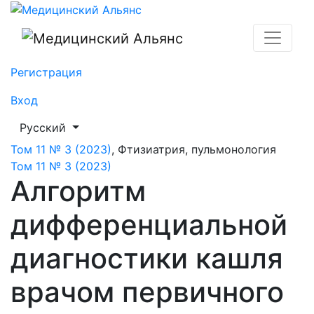
Алгоритм дифференциальной диагностики кашля вра
Регистрация
Вход
##plugins.themes.healthSciences.language.toggle##
Русский
Том 11 № 3 (2023)
,
Фтизиатрия, пульмонология
Том 11 № 3 (2023)
Алгоритм
дифференциальной
диагностики кашля
врачом первичного