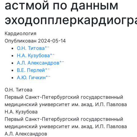
астмой по данным
эходопплеркардиогр
Кардиология
Опубликован 2024-05-14
+
−
О.Н. Титова
+
−
Н.А. Кузубова
+
−
А.Л. Александров
+
−
В.Е. Перлей
+
−
А.Ю. Гичкин
О.Н. Титова
Первый Санкт-Петербургский государственный
медицинский университет им. акад. И.П. Павлова
Н.А. Кузубова
Первый Санкт-Петербургский государственный
медицинский университет им. акад. И.П. Павлова
А.Л. Александров