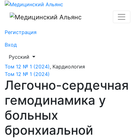
Легочно-сердечная гемодинамика у больных бронхи
Регистрация
Вход
##plugins.themes.healthSciences.language.toggle##
Русский
Том 12 № 1 (2024)
,
Кардиология
Том 12 № 1 (2024)
Легочно-сердечная
гемодинамика у
больных
бронхиальной