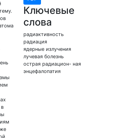
й
Ключевые
тему.
дов
слова
атома
радиактивность
радиация
.
ядерные излучения
лучевая болезнь
пень
острая радиацион- ная
энцефалопатия
измы
ием
лах
 в
ны
ниям
кже
ой