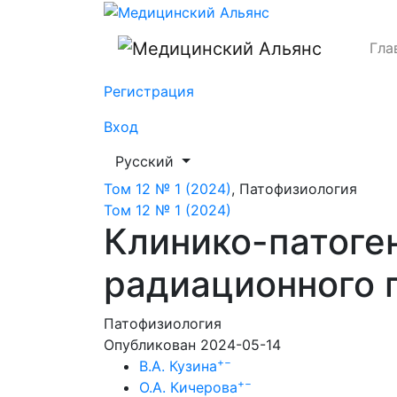
Клинико-патогенетические особенности
Гла
Регистрация
Вход
##plugins.themes.healthSciences.languag
Русский
Том 12 № 1 (2024)
,
Патофизиология
Том 12 № 1 (2024)
Клинико-патоге
радиационного 
Патофизиология
Опубликован 2024-05-14
+
−
В.А. Кузина
+
−
О.А. Кичерова