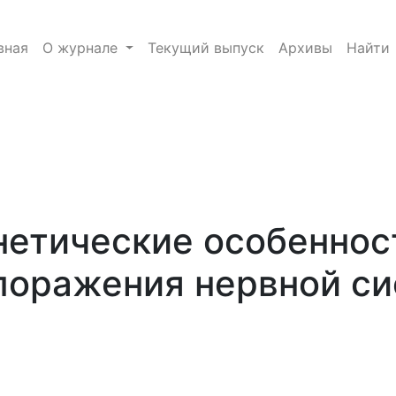
 радиационного поражения нервной системы (лекция)
вная
О журнале
Текущий выпуск
Архивы
Найти
e.toggle##
нетические особеннос
поражения нервной си