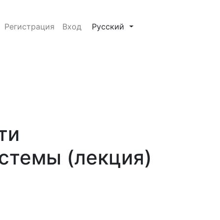
##plugins.themes.healthSciences.
Регистрация
Вход
Русский
ти
стемы (лекция)