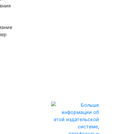
чения
мание
мер