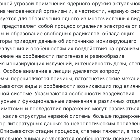
ающей угрозой применения ядерного оружия актуально
а человеческий организм и, в частности, нервную сис
зуется для обозначения одного из многочисленных ви
представляет собой процесс отделения электрона от 
ры и образование свободных радикалов, обладающих
торы приводят данные об источниках ионизирующего
излучения и особенностям их воздействия на организм
яние на особенности патогенеза и разнообразие
ия ионизирующих излучений, интенсивность дозы, сте
.). Особое внимание в лекции уделяется вопросу
мы: перечисляются причины, патогенетические механ
исываются виды и особенности возникающих под влиян
вной системе. Указываются особенности воздействия
турные и функциональные изменения в различных отде
симптомы и последствия поражения могут различаться
о, какие структуры нервной системы больше подверже
ор литературных данных по неврологическим проявле
 Описываются стадии процесса, степени тяжести, а та
тдельное внимание уделяется особенностям психическ