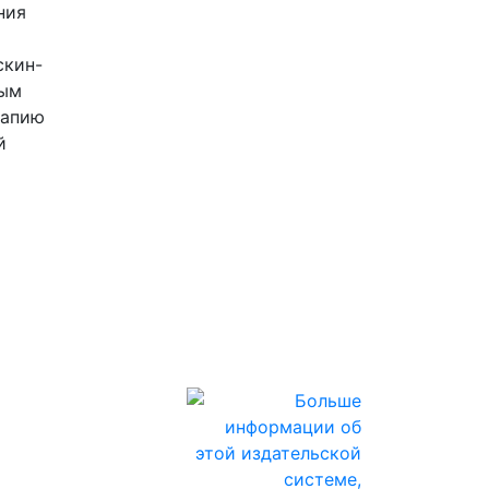
ния
скин-
ным
рапию
й