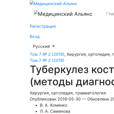
Туберкулез костей и суставов различно
Гла
Регистрация
Вход
##plugins.themes.healthSciences.languag
Русский
Том 7 № 2 (2019)
,
Хирургия, ортопедия, 
Том 7 № 2 (2019)
Туберкулез кост
(методы диагнос
Хирургия, ортопедия, травматология
Опубликован 2019-05-30 — Обновлена 2
В. А. Хоменко
Л. А. Семенова