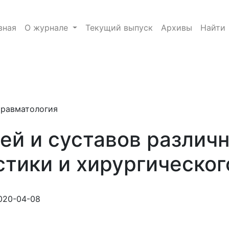
й локализации (методы диагностики и хирургического 
вная
О журнале
Текущий выпуск
Архивы
Найти
e.toggle##
травматология
ей и суставов различ
тики и хирургическог
020-04-08