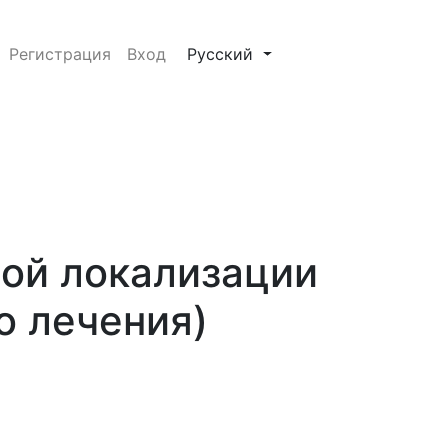
лечения)
##plugins.themes.healthSciences.
Регистрация
Вход
Русский
ной локализации
о лечения)