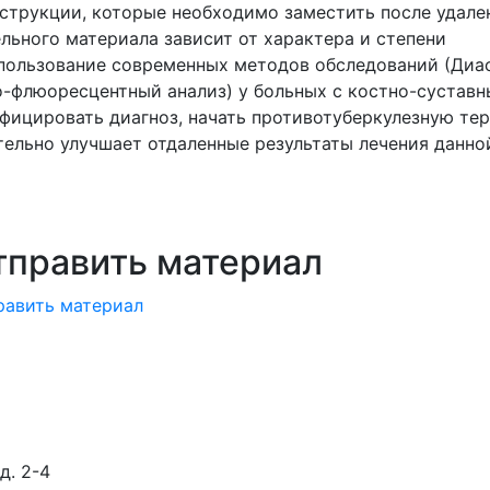
трукции, которые необходимо заместить после удале
льного материала зависит от характера и степени
спользование современных методов обследований (Диа
но-флюоресцентный анализ) у больных с костно-сустав
фицировать диагноз, начать противотуберкулезную те
тельно улучшает отдаленные результаты лечения данно
тправить материал
равить материал
д. 2-4