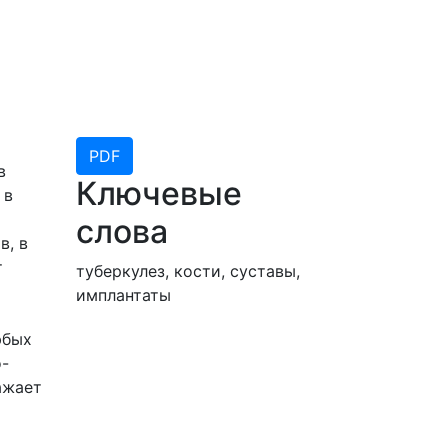
PDF
в
Ключевые
 в
слова
в, в
т
туберкулез, кости, суставы,
имплантаты
юбых
о-
ажает