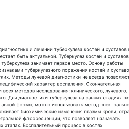
диагностике и лечении туберкулеза костей и суставов 
естает быть актуальной. Туберкулез костей и суставов
 туберкулеза занимает первое место. Основу работы
ризнаками туберкулезного поражения костей и суставо
гких. Методы лучевой диагностики не всегда позволяю
пецифический характер воспаления. Окончательная
 всех методов исследования: клинического, лучевого,
о. Для диагностики туберкулеза на ранних стадиях л
ставной формы, можно использовать метод спектральн
леживает биохимические изменения плазмы крови, отр
егральной флюоресценции, что позволяет назначать
х этапах. Воспалительный процесс в костях