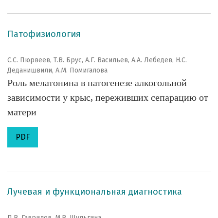
Патофизиология
С.С. Пюрвеев, Т.В. Брус, А.Г. Васильев, А.А. Лебедев, Н.С.
Деданишвили, А.М. Помигалова
Роль мелатонина в патогенезе алкогольной
зависимости у крыс, переживших сепарацию от
матери
PDF
Лучевая и функциональная диагностика
П.В. Гаврилов, М.В. Шульгина