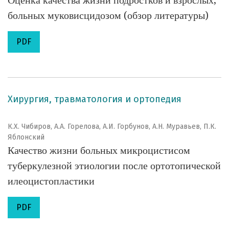
Оценка качества жизни подростков и взрослых,
больных муковисцидозом (обзор литературы)
PDF
Хирургия, травматология и ортопедия
К.Х. Чибиров, А.А. Горелова, А.И. Горбунов, А.Н. Муравьев, П.К.
Яблонский
Качество жизни больных микроцистисом
туберкулезной этиологии после ортотопической
илеоцистопластики
PDF